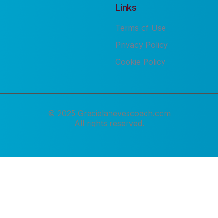
Links
Terms of Use
Privacy Policy
Cookie Policy
© 2025 Gracielanevescoach.com
All rights reserved.