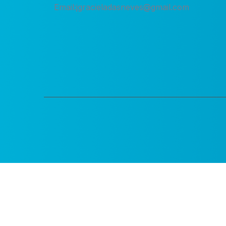
Email:
jgracieladasneves@gmail.com